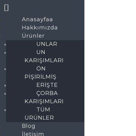
Anasayfaa
Hakkımızda
Home
Ürünler
SEPET
UNLAR
UN
KARIŞIMLARI
ÖN
Sepetiniz şu anda boş.
PİŞİRİLMİŞ
ERİŞTE
MAĞAZAYA GERI DÖN
ÇORBA
KARIŞIMLARI
TÜM
ÜRÜNLER
Blog
İletişim