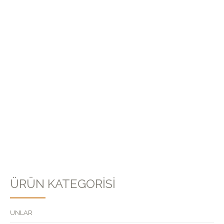
Email
*
Daha sonraki yorumlarımda kullanılması için adım, e-posta
adresim ve site adresim bu tarayıcıya kaydedilsin.
ÜRÜN KATEGORISI
UNLAR