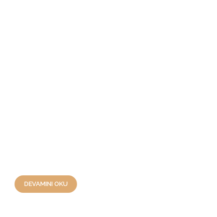
ÖN PİŞİRİLMİŞ
ÖN PİŞİRİLMİŞ SARI MERCİMEK
UNU
RELATED PRODUCTS
ÖN PİŞİRİLMİŞ KIRMIZI MERCİMEK
UNU
DEVAMINI OKU