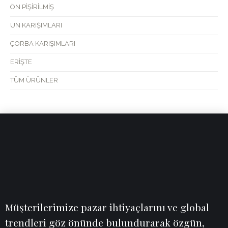
ÖN PİŞİRİLMİŞ
UN KARIŞIMLARI
ÇORBA KARIŞIMLARI
ERİŞTE
TÜM ÜRÜNLER
Müşterilerimize pazar ihtiyaçlarını ve global
trendleri göz önünde bulundurarak özgün,