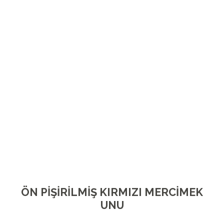
ÖN PİŞİRİLMİŞ
KAVRULMUŞ MISIR UNU
RELATED PRODUCTS
ÖN PİŞİRİLMİŞ FASÜLYE UNU
DEVAMINI OKU
ÖN PİŞİRİLMİŞ KIRMIZI MERCİMEK
UNU