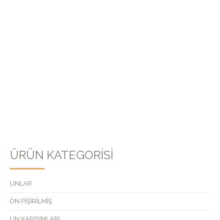
Daha sonraki yorumlarımda kullanılması için adım, e-posta
adresim ve site adresim bu tarayıcıya kaydedilsin.
ÜRÜN KATEGORISI
UNLAR
ÖN PİŞİRİLMİŞ
UN KARIŞIMLARI